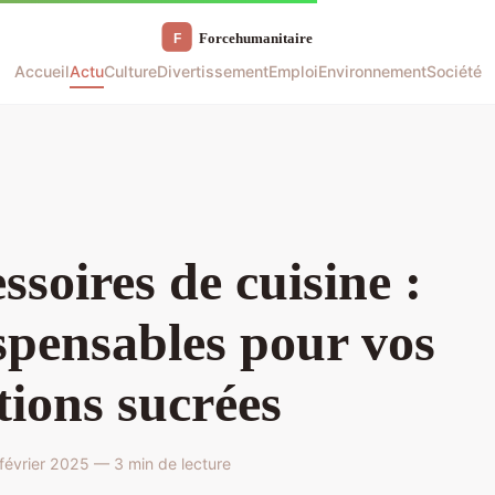
Accueil
Actu
Culture
Divertissement
Emploi
Environnement
Société
ssoires de cuisine :
spensables pour vos
tions sucrées
évrier 2025 — 3 min de lecture