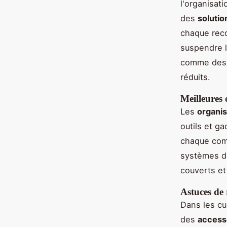
l'organisat
des
solutio
chaque reco
suspendre l
comme des p
réduits.
Meilleures 
Les
organis
outils et g
chaque comp
systèmes de 
couverts et
Astuces de 
Dans les cu
des
accesso