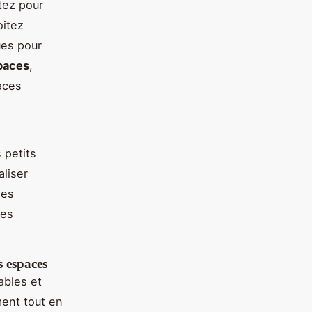
tez pour
oitez
ues pour
spaces
,
aces
 petits
aliser
des
des
s espaces
ables et
ent tout en