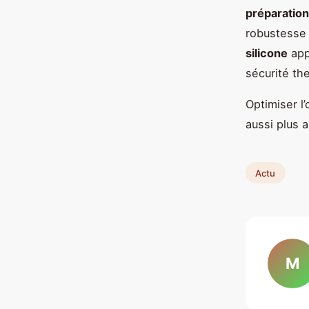
préparation
robustesse 
silicone
app
sécurité th
Optimiser l
aussi plus 
Actu
M