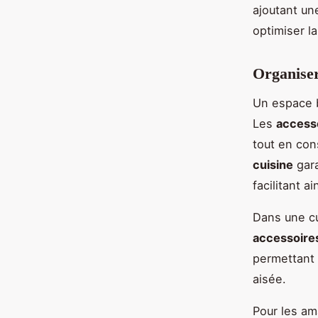
ajoutant un
optimiser l
Organiser
Un espace b
Les
accesso
tout en con
cuisine
gara
facilitant 
Dans une cu
accessoires
permettant 
aisée.
Pour les a