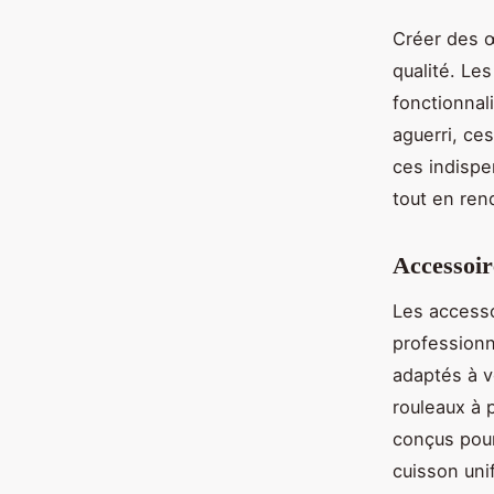
Créer des œ
qualité. Les
fonctionnal
aguerri, ce
ces indispe
tout en ren
Accessoir
Les accesso
professionn
adaptés à v
rouleaux à 
conçus pour
cuisson uni