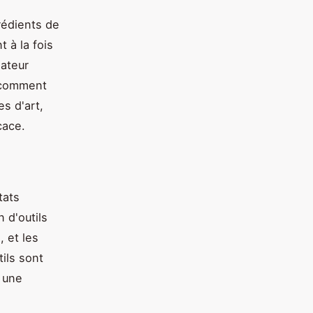
rédients de
 à la fois
mateur
z comment
s d'art,
cace.
tats
 d'outils
, et les
tils sont
r une