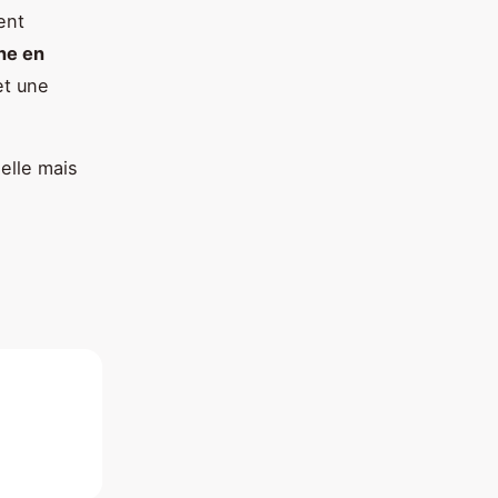
ent
ne en
et une
elle mais