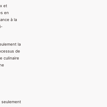
x et
es en
tance à la
i-
eulement la
rocessus de
e culinaire
une
n seulement