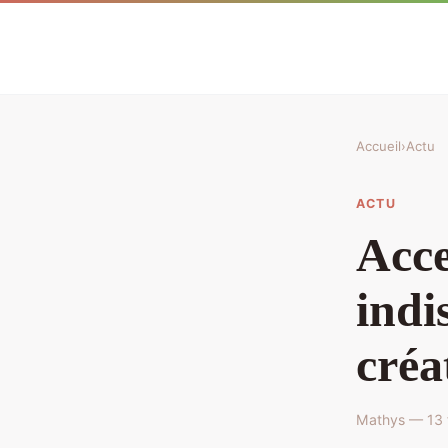
Accueil
›
Actu
ACTU
Acce
indi
créa
Mathys — 13 f