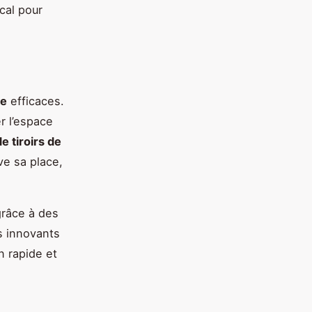
cal pour
ne
efficaces.
r l’espace
e tiroirs de
ve sa place,
grâce à des
ts innovants
n rapide et