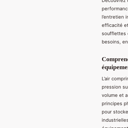
Découvrez u
performance
l’entretien 
efficacité 
soufflettes
besoins, en
Comprendr
équipemen
L’air compr
pression su
volume et a
principes p
pour stocke
industrielle