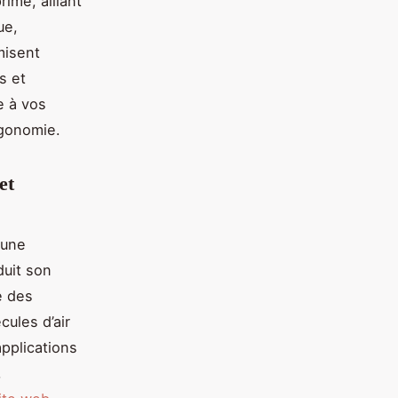
imé, alliant
ue,
misent
s et
e à vos
rgonomie.
et
 une
duit son
e des
ules d’air
applications
,