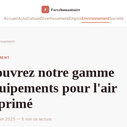
Accueil
Actu
Culture
Divertissement
Emploi
Environnement
Société
onnement
MENT
ouvrez notre gamme
uipements pour l'air
primé
in 2025 — 5 min de lecture