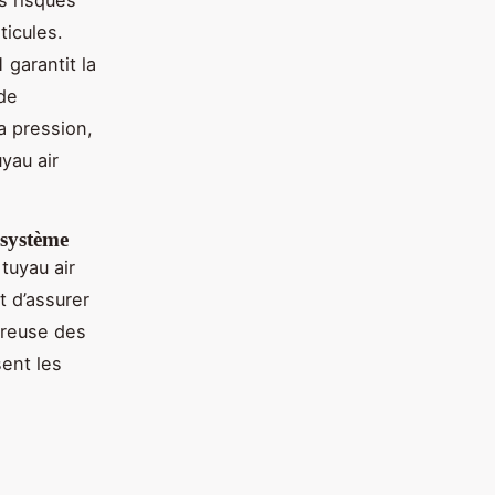
ticules.
garantit la
 de
a pression,
uyau air
 système
 tuyau air
 d’assurer
oureuse des
sent les