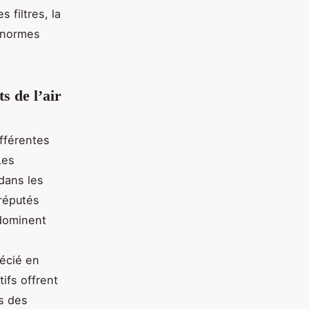
 filtres, la
s normes
s de l’air
fférentes
Les
dans les
 réputés
 dominent
récié en
ifs offrent
rs des