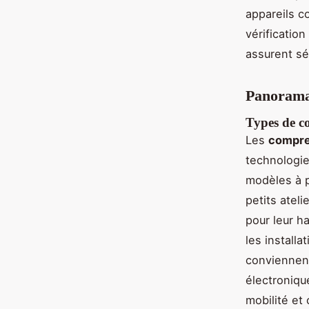
appareils c
vérificatio
assurent séc
Panorama 
Types de c
Les
compre
technologie
modèles à p
petits atel
pour leur h
les install
conviennent
électroniqu
mobilité et