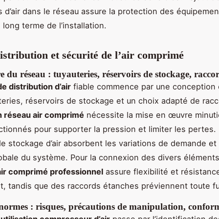
rs d’air dans le réseau assure la protection des équipemen
à long terme de l’installation.
istribution et sécurité de l’air comprimé
e du réseau : tuyauteries, réservoirs de stockage, racco
e distribution d’air
fiable commence par une conception é
teries, réservoirs de stockage et un choix adapté de racc
on réseau air comprimé
nécessite la mise en œuvre minut
ctionnés pour supporter la pression et limiter les pertes.
de stockage d’air absorbent les variations de demande et 
obale du système. Pour la connexion des divers éléments,
air comprimé professionnel
assure flexibilité et résistanc
t, tandis que des raccords étanches préviennent toute fu
 normes : risques, précautions de manipulation, confor
 utilisation compresseur d’air
passe par l’identification de