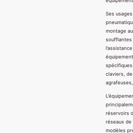
équipements
Ses usages s
pneumatique
montage aut
soufflantes
l’assistance
équipements
spécifiques.
claviers, de
agrafeuses,
L’équipemen
principalem
réservoirs 
réseaux de 
modèles pro