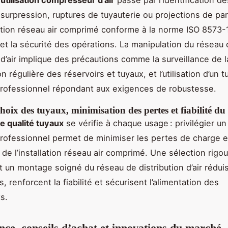
 surpression, ruptures de tuyauterie ou projections de par
ation réseau air comprimé conforme à la norme ISO 8573-1 
r et la sécurité des opérations. La manipulation du réseau
n d’air implique des précautions comme la surveillance de l
ion régulière des réservoirs et tuyaux, et l’utilisation d’un t
rofessionnel répondant aux exigences de robustesse.
choix des tuyaux, minimisation des pertes et fiabilité du
e qualité tuyaux
se vérifie à chaque usage : privilégier un
ofessionnel permet de minimiser les pertes de charge et
é de l’installation réseau air comprimé. Une sélection rig
t un montage soigné du réseau de distribution d’air rédui
s, renforcent la fiabilité et sécurisent l’alimentation des
s.
ce, conseils d’achat et innovations du marché