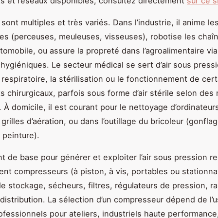
 et réseaux disponibles, consultez directement
sur ce s
ont multiples et très variés. Dans l’industrie, il anime les
s (perceuses, meuleuses, visseuses), robotise les chaî
omobile, ou assure la propreté dans l’agroalimentaire vi
 hygiéniques. Le secteur médical se sert d’air sous press
 respiratoire, la stérilisation ou le fonctionnement de cer
 chirurgicaux, parfois sous forme d’air stérile selon des
 À domicile, il est courant pour le nettoyage d’ordinateur
 grilles d’aération, ou dans l’outillage du bricoleur (gonfl
 peinture).
t de base pour générer et exploiter l’air sous pression r
ent compresseurs (à piston, à vis, portables ou stationnai
de stockage, sécheurs, filtres, régulateurs de pression, r
distribution. La sélection d’un compresseur dépend de l’u
fessionnels pour ateliers, industriels haute performance