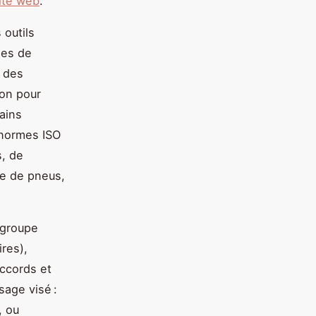
ite web
.
 outils
nes de
a des
ion pour
tains
 normes ISO
s, de
age de pneus,
egroupe
res),
accords et
sage visé :
, ou