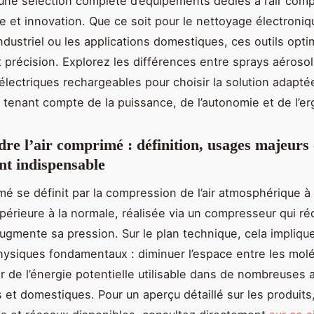
ne sélection complète d’équipements dédiés à l’air compr
 et innovation. Que ce soit pour le nettoyage électroniq
industriel ou les applications domestiques, ces outils opti
et précision. Explorez les différences entre sprays aérosol
 électriques rechargeables pour choisir la solution adapté
 tenant compte de la puissance, de l’autonomie et de l’e
e l’air comprimé : définition, usages majeurs 
t indispensable
imé se définit par la compression de l’air atmosphérique à
périeure à la normale, réalisée via un compresseur qui ré
ugmente sa pression. Sur le plan technique, cela impliqu
hysiques fondamentaux : diminuer l’espace entre les moléc
r de l’énergie potentielle utilisable dans de nombreuses 
s et domestiques. Pour un aperçu détaillé sur les produits