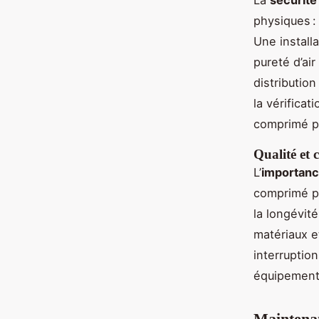
physiques :
Une install
pureté d’ai
distributio
la vérificat
comprimé p
Qualité et 
L’
importanc
comprimé pr
la longévit
matériaux e
interruption
équipement
Maintenan