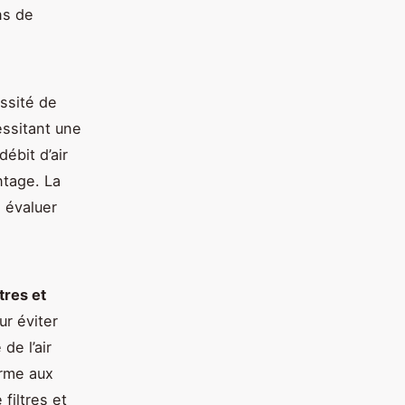
ns de
ssité de
essitant une
débit d’air
ntage. La
à évaluer
ltres et
ur éviter
de l’air
orme aux
filtres et