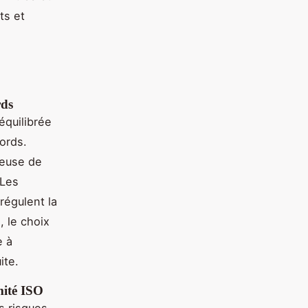
ts et
rds
quilibrée
ords.
ieuse de
 Les
régulent la
 le choix
e à
ite.
mité ISO
s risques