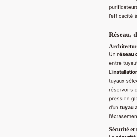
purificateu
l’efficacité 
Réseau, d
Architectur
Un
réseau d
entre tuyau
L’
installati
tuyaux séle
réservoirs 
pression gl
d’un
tuyau 
l’écrasemen
Sécurité et
La
sécurité