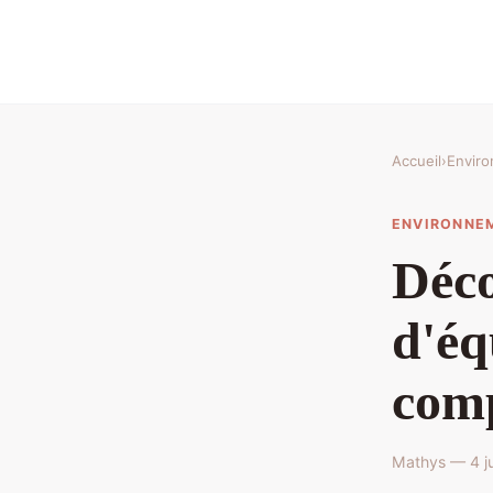
Accueil
›
Envir
ENVIRONNE
Déc
d'éq
com
Mathys — 4 ju