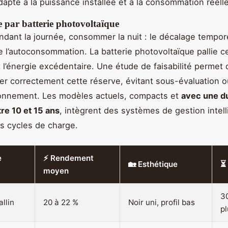
adapté à la puissance installée et à la consommation réelle
 par batterie photovoltaïque
ndant la journée, consommer la nuit : le décalage tempore
e l’autoconsommation. La batterie photovoltaïque pallie c
 l’énergie excédentaire. Une étude de faisabilité permet 
r correctement cette réserve, évitant sous-évaluation o
onnement. Les modèles actuels, compacts et
avec une d
re 10 et 15 ans
, intègrent des systèmes de gestion intel
es cycles de charge.
e
⚡ Rendement
🏡 Esthétique
⏳ 
moyen
3
llin
20 à 22 %
Noir uni, profil bas
pl