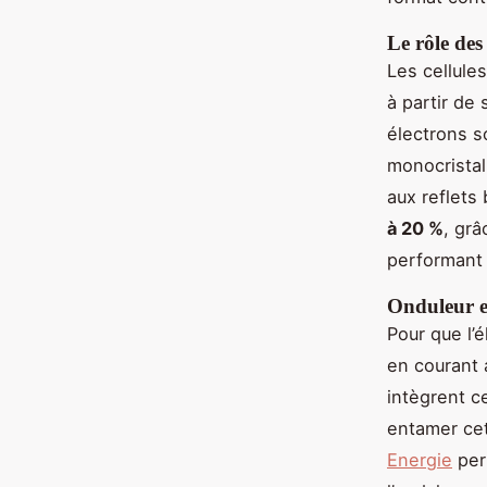
Le rôle des 
Les cellule
à partir de 
électrons s
monocristall
aux reflets
à 20 %
, grâ
performant 
Onduleur e
Pour que l’é
en courant a
intègrent c
entamer cet
Energie
perm