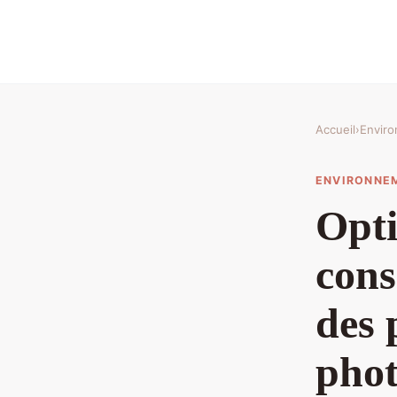
Accueil
›
Envir
ENVIRONNE
Opti
cons
des 
phot