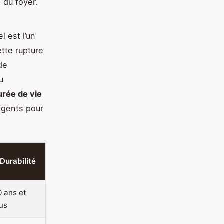
 du foyer.
l est l’un
ette rupture
de
u
urée de vie
ligents pour
Durabilité
0 ans et
us