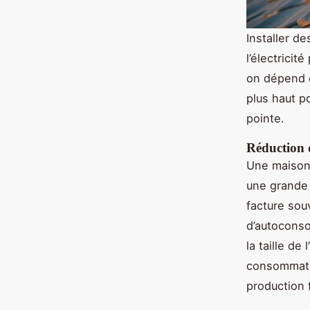
Installer de
l’électrici
on dépend d
plus haut p
pointe.
Réduction 
Une maison 
une grande 
facture so
d’autocons
la taille de
consommatio
production f