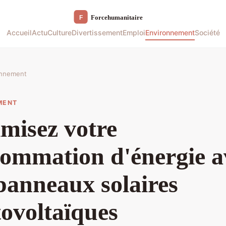
Accueil
Actu
Culture
Divertissement
Emploi
Environnement
Société
onnement
MENT
misez votre
ommation d'énergie a
panneaux solaires
ovoltaïques