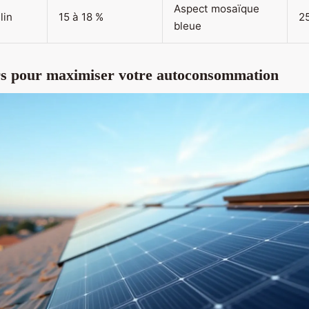
Aspect mosaïque
lin
15 à 18 %
2
bleue
rs pour maximiser votre autoconsommation