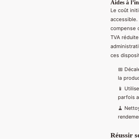
Aides à l’in
Le coût init
accessible.
compense di
TVA réduite
administrat
ces disposi
📅 Décale
la produc
📱 Utilis
parfois 
🧹 Netto
rendemen
Réussir s