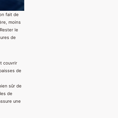
on fait de
ère, moins
Rester le
eures de
 couvrir
 baisses de
ien sûr de
udes de
assure une