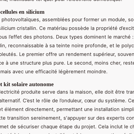
cellules en silicium
s photovoltaïques, assemblées pour former un module, s
silicium cristallin. Ce matériau possède la propriété d’exci
ous l’effet des photons. Deux types dominent le marché : 
in, reconnaissable à sa teinte noire profonde, et le polycr
 bleutés. Le premier offre un rendement supérieur, souve
ce à une structure plus pure. Le second, moins cher, rest
mais avec une efficacité légèrement moindre.
t kit solaire autonome
lectricité produite serve dans la maison, elle doit être t
lternatif. C’est le rôle de l’onduleur, cœur du système. Ce
et élément directement, permettant une installation simpli
te transition sereinement, s'appuyer sur des experts 
et de sécuriser chaque étape du projet. Cela inclut le c