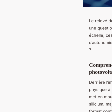
Le relevé d
une questio
échelle, ce
d’autonomie
?
Comprendr
photovolt
Derrière l’
physique à 
met en mou
silicium, m
format conti