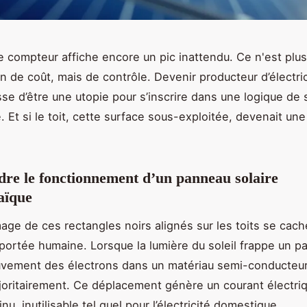
e compteur affiche encore un pic inattendu. Ce n'est plu
n de coût, mais de contrôle. Devenir producteur d’électric
sse d’être une utopie pour s’inscrire dans une logique de 
. Et si le toit, cette surface sous-exploitée, devenait un
e le fonctionnement d’un panneau solaire
aïque
image de ces rectangles noirs alignés sur les toits se cac
portée humaine. Lorsque la lumière du soleil frappe un pa
vement des électrons dans un matériau semi-conducteur
ajoritairement. Ce déplacement génère un courant électri
nu, inutilisable tel quel pour l’électricité domestique.