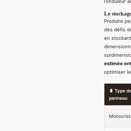
l’onduleur 
Le stockage
Produire pe
des défis d
en stockant
dimensionne
surdimensi
estimée ent
optimiser l
🔋 Type d
panneau
Monocrista