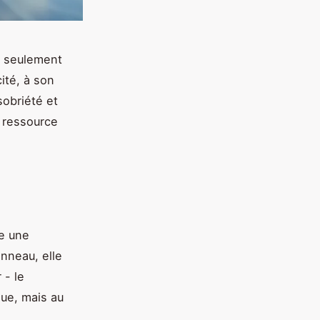
s seulement
ité, à son
sobriété et
e ressource
he une
nneau, elle
 - le
que, mais au