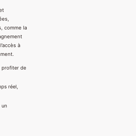
et
ées,
s, comme la
pagnement
l’accès à
ement.
 profiter de
mps réel,
 un